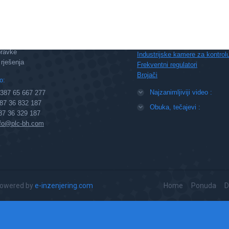
odršku:
Najzanimljiviji članci :
Vremenski releji, tzv. tajmeri
 treninzi
PLC
centar
Industrijska automatika
pravke
Industrijske kamere za kontrolu
rješenja
Frekventni regulatori
Brojači
o:
Najzanimljiviji video :
7 65 667 277
7 36 832 187
Obuka, tečajevi :
87 36 329 187
nfo@plc-bh.com
Powered by
e-inzenjering.com
Home
Ponuda
D