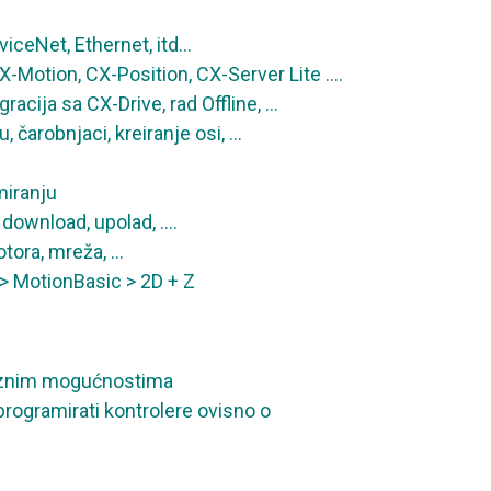
viceNet, Ethernet, itd…
CX-Motion, CX-Position, CX-Server Lite ….
acija sa CX-Drive, rad Offline, …
 čarobnjaci, kreiranje osi, …
miranju
 download, upolad, ….
otora, mreža, …
 > MotionBasic > 2D + Z
a raznim mogućnostima
sprogramirati kontrolere ovisno o