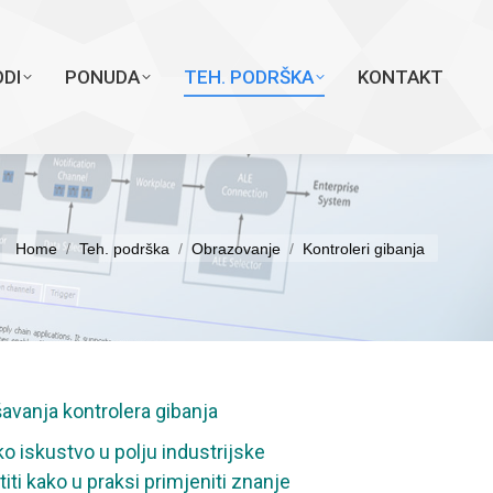
DRŠKA
KONTAKT
DI
PONUDA
TEH. PODRŠKA
KONTAKT
You are here:
Home
Teh. podrška
Obrazovanje
Kontroleri gibanja
vanja kontrolera gibanja
liko iskustvo u polju industrijske
i kako u praksi primjeniti znanje