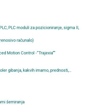
 PLC, PLC moduli za pozicioniranje, sigma II,
prenosivo računalo)
ced Motion Control -“Trajexia””
roler gibanja, kakvih imamo, prednosti,…
rami šemiranja