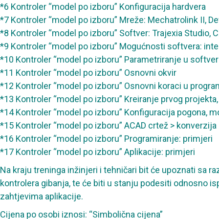
*6 Kontroler “model po izboru” Konfiguracija hardvera
*7 Kontroler “model po izboru” Mreže: Mechatrolink II, De
*8 Kontroler “model po izboru” Softver: Trajexia Studio, 
*9 Kontroler “model po izboru” Mogućnosti softvera: integr
*10 Kontroler “model po izboru” Parametriranje u softveru,
*11 Kontroler “model po izboru” Osnovni okvir
*12 Kontroler “model po izboru” Osnovni koraci u progra
*13 Kontroler “model po izboru” Kreiranje prvog projekta,
*14 Kontroler “model po izboru” Konfiguracija pogona, m
*15 Kontroler “model po izboru” ACAD crtež > konverzija
*16 Kontroler “model po izboru” Programiranje: primjeri
*17 Kontroler “model po izboru” Aplikacije: primjeri
Na kraju treninga inžinjeri i tehničari bit će upoznati s
kontrolera gibanja, te će biti u stanju podesiti odnosno i
zahtjevima aplikacije.
Cijena po osobi iznosi: “Simbolična cijena”