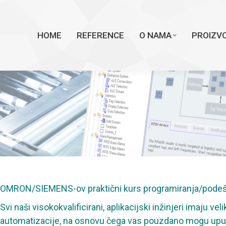
E
O NAMA
PROIZVODI
PONUDA
TEH. PO
HOME
REFERENCE
O NAMA
PROIZVO
OMRON/SIEMENS-ov praktični kurs programiranja/podeša
Svi naši visokokvalificirani, aplikacijski inžinjeri imaju ve
automatizacije, na osnovu čega vas pouzdano mogu uputit