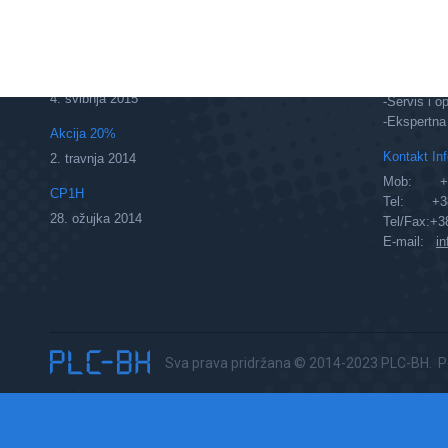
Najnovije:
Zatražite p
AKCIJA: Procesnih/temperaturnih
-Edukativni
regulatora OMRON
-Download 
4. svibnja 2015
-Servis i o
-Ekspertna 
Akcija 20%
Kontakt Inf
2. travnja 2014
Mob: +38
CP1H
Tel: +38
28. ožujka 2014
Tel/Fax:+3
E-mail:
i
Sva prava pridržana © 2014-2023 PLC-BH. 