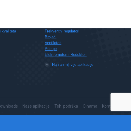
Najzanimljiviji proizvodi :
Regulator nivoa, tzv. kontroler nivoa
Vremenski relej, tzv. tajmer
Industrijska kamera za kontrolu kvaliteta
 kvaliteta
Frekventni regulatori
Brojači
Ventilatori
Pumpe
Elektromotori i Reduktori
Najzanimljivije aplikacije :
ownloads
Naše aplikacije
Teh. podrška
O nama
Kontakt